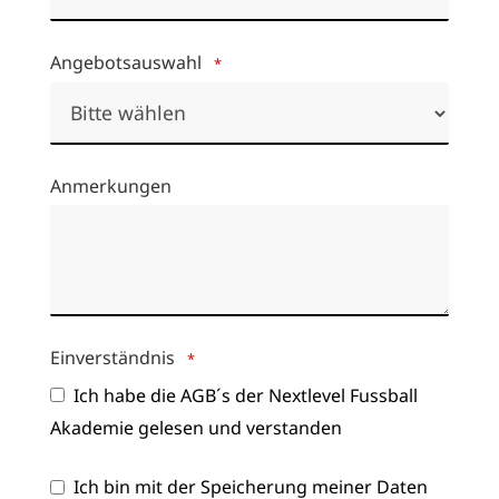
Angebotsauswahl
*
Yo
Anmerkungen
ur
We
bsi
te
*
Einverständnis
*
Ich habe die AGB´s der Nextlevel Fussball
Akademie gelesen und verstanden
Ich bin mit der Speicherung meiner Daten