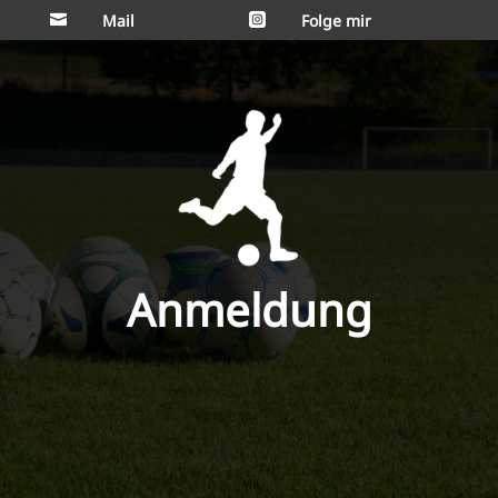
Mail
Folge mir


Anmeldung